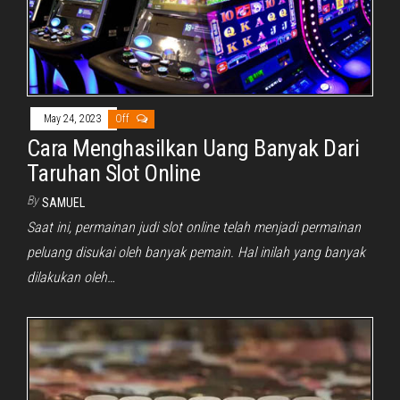
May 24, 2023
Off
Cara Menghasilkan Uang Banyak Dari
Taruhan Slot Online
By
SAMUEL
Saat ini, permainan judi slot online telah menjadi permainan
peluang disukai oleh banyak pemain. Hal inilah yang banyak
dilakukan oleh…