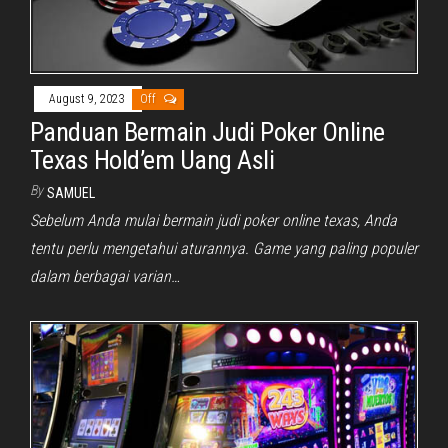
August 9, 2023
Off
Panduan Bermain Judi Poker Online
Texas Hold’em Uang Asli
By
SAMUEL
Sebelum Anda mulai bermain judi poker online texas, Anda
tentu perlu mengetahui aturannya. Game yang paling populer
dalam berbagai varian…