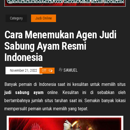
Category
Judi Online
Cara Menemukan Agen Judi
Sabung Ayam Resmi
Indonesia
By
SAMUEL
November 21, 2022
Off
Banyak pemain di Indonesia saat ini kesulitan untuk memilih situs
judi sabung ayam
online. Kesulitan ini di sebabkan oleh
bertambahnya jumlah situs taruhan saat ini. Semakin banyak lokasi
mempersulit pemain untuk memilih yang tepat.