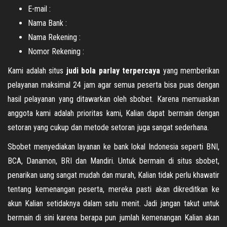
E-mail :
Nama Bank :
Nama Rekening :
Nomor Rekening :
Kami adalah situs
judi bola parlay terpercaya
yang memberikan
pelayanan maksimal 24 jam agar semua peserta bisa puas dengan
hasil pelayanan yang ditawarkan oleh sbobet. Karena memuaskan
anggota kami adalah prioritas kami, Kalian dapat bermain dengan
setoran yang cukup dan metode setoran juga sangat sederhana.
Sbobet menyediakan layanan ke bank lokal Indonesia seperti BNI,
BCA, Danamon, BRI dan Mandiri. Untuk bermain di situs sbobet,
penarikan uang sangat mudah dan murah, Kalian tidak perlu khawatir
tentang kemenangan peserta, mereka pasti akan dikreditkan ke
akun Kalian setidaknya dalam satu menit. Jadi jangan takut untuk
bermain di sini karena berapa pun jumlah kemenangan Kalian akan